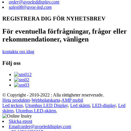
order@avoeleddisplay.com
sales08@avoe-led.com
REGISTRERA DIG FÖR NYHETSBREV
För eventuella förfrågningar, frågor eller
rekommendationer, vänligen
kontakta oss idag
Följ oss
© Copyright - 2010-2022 : Alla rättigheter reserverade.
Heta produkter
-
Webbplatskarta
-
AMP mobil
Led tecken
,
Utomhus LED Display
,
Led skärm
,
LED-display
,
Led
skärm
,
Utomhus LED-skärm
,
Skicka epost
Email:order@avoeleddisplay.com