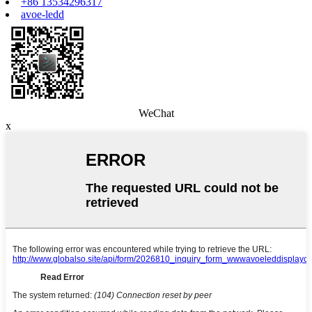
+86 13534296317
avoe-ledd
WeChat
x