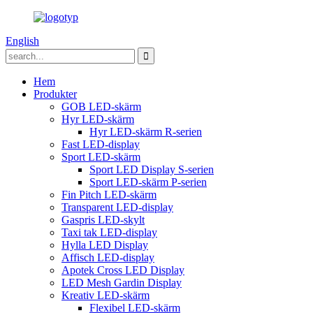
English
Hem
Produkter
GOB LED-skärm
Hyr LED-skärm
Hyr LED-skärm R-serien
Fast LED-display
Sport LED-skärm
Sport LED Display S-serien
Sport LED-skärm P-serien
Fin Pitch LED-skärm
Transparent LED-display
Gaspris LED-skylt
Taxi tak LED-display
Hylla LED Display
Affisch LED-display
Apotek Cross LED Display
LED Mesh Gardin Display
Kreativ LED-skärm
Flexibel LED-skärm