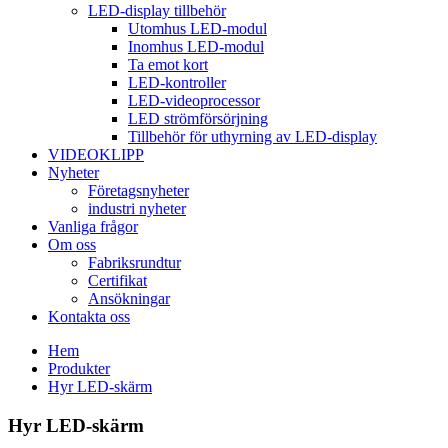
LED-display tillbehör
Utomhus LED-modul
Inomhus LED-modul
Ta emot kort
LED-kontroller
LED-videoprocessor
LED strömförsörjning
Tillbehör för uthyrning av LED-display
VIDEOKLIPP
Nyheter
Företagsnyheter
industri nyheter
Vanliga frågor
Om oss
Fabriksrundtur
Certifikat
Ansökningar
Kontakta oss
Hem
Produkter
Hyr LED-skärm
Hyr LED-skärm