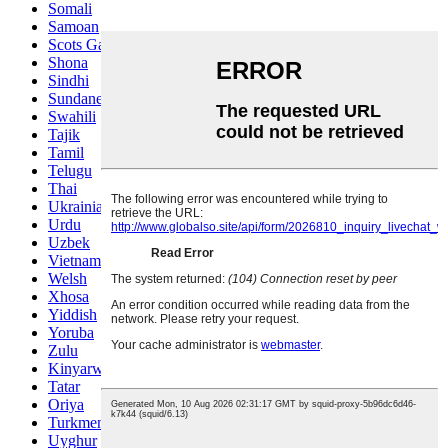
Somali
Samoan
Scots Gaelic
Shona
Sindhi
Sundanese
Swahili
Tajik
Tamil
Telugu
Thai
Ukrainian
Urdu
Uzbek
Vietnamese
Welsh
Xhosa
Yiddish
Yoruba
Zulu
Kinyarwanda
Tatar
Oriya
Turkmen
Uyghur